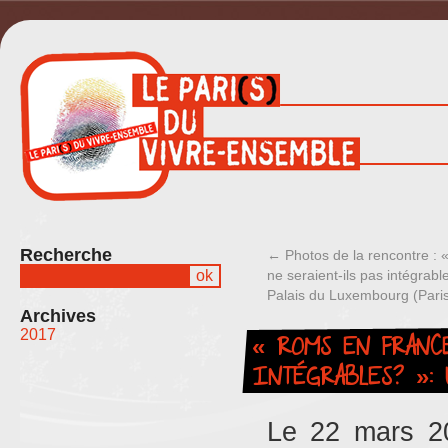
Recherche
←
Photos de la rencontre : 
ne seraient-ils pas intégrab
Palais du Luxembourg (Paris
Archives
« ROMS EN FRANC
2017
INTÉGRABLES? »:
Le 22 mars 2