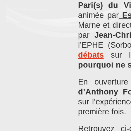
Pari(s) du V
animée par
E
Marne et direc
par
Jean-Chr
l’EPHE (Sorbo
débats
sur l
pourquoi ne s
En ouvertur
d’Anthony F
sur l’expérienc
première fois.
Retrouvez ci-