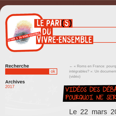
Recherche
←
« Roms en France: pourquo
intégrables? »: Un documen
(vidéo)
Archives
VIDÉOS DES DÉBA
2017
POURQUOI NE SER
Le 22 mars 2